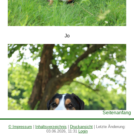
Jo
Seitenanfang
© Impressum
|
Inhaltsverzeichnis
|
Druckansicht
| Letzte Änderung:
03.06.2026, 11:31
Login